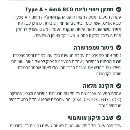
התקן זיהוי זליגה Type A + 6mA RCD
עמדת הטעינה מגיעה מצויידת עם התקן זיהוי זליגה מסוג Type A +
6mA RCD, אשר עומד בתקנים המחמירים ביותר. כמו כן עובדה זו
מוזילה משמעותית את עלויות התקנת העמדה משום שצריך להתקין
פחת A בלבד במקום פחת B אשר יקר באופן משמעותי.
ניטור טמפרטורה
ניטור אחר טמפרטורת עמדת הטעינה בכל עת. במידה והטמפרטורה
חרגה מהטווח הבטיחותי, עמדת הטעינה תפסיק לפעול באופן אוטומטי
ומיידי. ניתן לחדש את טעינת הרכב החשמלי לאחר שהטמפרטורה
חוזרת לקדמותה.
תקינה מלאה
עמדת הטעינה עברה את כל תקינות הבטיחות באירופה ובצפון אמריקה
(CSA, CE, FCC, NTC, CCC). מה שמבטיח שהיא עומדת בסטנדרטים
הגבוהים ביותר.
שבב תיקון אוטומטי
שבב חכם אשר יכול לתקן אוטומטית טעויות טעינה נפוצות כדי להבטיח