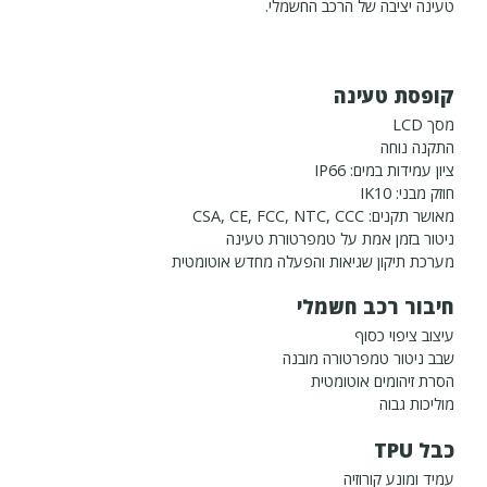
טעינה יציבה של הרכב החשמלי.
קופסת טעינה
מסך LCD
התקנה נוחה
ציון עמידות במים: IP66
חוזק מבני: IK10
מאושר תקנים: CSA, CE, FCC, NTC, CCC
ניטור בזמן אמת על טמפרטורת טעינה
מערכת תיקון שגיאות והפעלה מחדש אוטומטית
חיבור רכב חשמלי
עיצוב ציפוי כסוף
שבב ניטור טמפרטורה מובנה
הסרת זיהומים אוטומטית
מוליכות גבוה
כבל TPU
עמיד ומונע קורוזיה