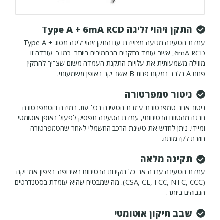
התקן זיהוי זליגה Type A + 6mA RCD
עמדת הטעינה מגיעה מצויידת עם התקן זיהוי זליגה מסוג Type A +
6mA RCD, אשר עומד בתקנים המחמירים ביותר. כמו כן עובדה זו
מוזילה משמעותית את עלויות התקנת העמדה משום שצריך להתקין
פחת A בלבד במקום פחת B אשר יקר באופן משמעותי.
ניטור טמפרטורה
ניטור אחר טמפרטורת עמדת הטעינה בכל עת. במידה והטמפרטורה
חרגה מהטווח הבטיחותי, עמדת הטעינה תפסיק לפעול באופן אוטומטי
ומיידי. ניתן לחדש את טעינת הרכב החשמלי לאחר שהטמפרטורה
חוזרת לקדמותה.
תקינה מלאה
עמדת הטעינה עברה את כל תקינות הבטיחות באירופה ובצפון אמריקה
(CSA, CE, FCC, NTC, CCC). מה שמבטיח שהיא עומדת בסטנדרטים
הגבוהים ביותר.
שבב תיקון אוטומטי