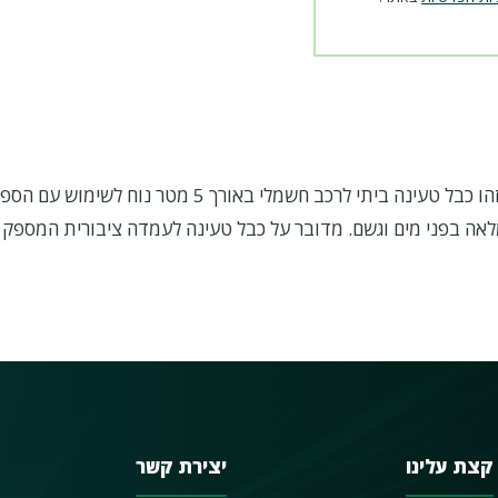
לרכב קיה נירו פלאג אין. זהו כבל טעינה ביתי לרכב חשמלי באורך 5
 הטעינה בעל תקן IP54 לעמידות מלאה בפני מים וגשם. מדובר על כבל טעינה לעמדה ציבורית ה
קצת עלינו
יצירת קשר