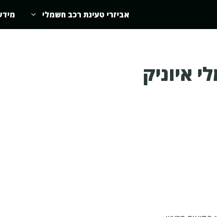
אביזרי טעינת רכב חשמלי
מידע
י איוניק